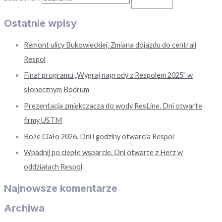
Ostatnie wpisy
Remont ulicy Bukowieckiej. Zmiana dojazdu do centrali
Respol
Finał programu „Wygraj nagrody z Respolem 2025” w
słonecznym Bodrum
Prezentacja zmiękczacza do wody ResLine. Dni otwarte
firmy USTM
Boże Ciało 2026. Dni i godziny otwarcia Respol
Wpadnij po ciepłe wsparcie. Dni otwarte z Herz w
oddziałach Respol
Najnowsze komentarze
Archiwa