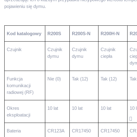
pojawieniu się dymu.
Kod katalogowy
R200S
R200S-N
R200H-N
R2
Czujnik
Czujnik
Czujnik
Czujnik
Czu
dymu
dymu
ciepła
ciep
dy
Funkcja
Nie (0)
Tak (12)
Tak (12)
Tak
komunikacji
radiowej (RF)
Okres
10 lat
10 lat
10 lat
10 l
eksploatacji
Bateria
CR123A
CR17450
CR17450
CR