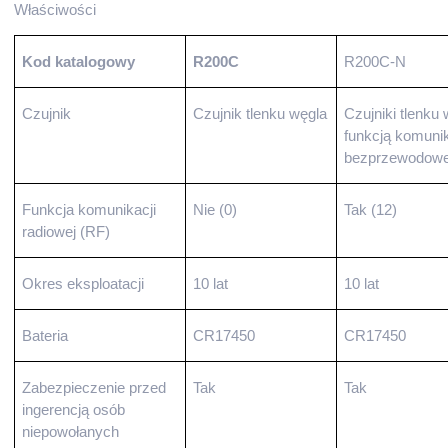
Właściwości
Kod katalogowy
R200C
R200C-N
Czujnik
Czujnik tlenku węgla
Czujniki tlenku 
funkcją komunik
bezprzewodowe
Funkcja komunikacji
Nie (0)
Tak (12)
radiowej (RF)
Okres eksploatacji
10 lat
10 lat
Bateria
CR17450
CR17450
Zabezpieczenie przed
Tak
Tak
ingerencją osób
niepowołanych