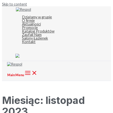
Skip to content
Działamy w grupie
O firmie
Aktualności
Promocje
Katalog Produktów
Zaufali Nam
Salony Łazienek
Kontakt
Main Menu
Miesiąc:
listopad
2023