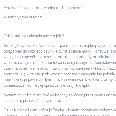
Możliwość połączenia ze sobą do 12 urządzeń
Automatyczny autotest
Gdzie należy zainstalować czujnik?
Szczegółowe wskazówki dotyczące montażu znajdują się w instru
dołączonej do każdego czujnika dymu i ciepła marki Honeywell H
względu na sposób rozprzestrzeniania się ognia i dymu, nie każde
w domu nadaje się do zamontowania czujnika dymu. Zainstalowan
czujnika dymu w miejscach, takich jak np. kuchnie, w których łatw
gromadzi się kurz lub gdzie często podczas gotowania lub palenia
papierosów pojawia się dym, może powodować fałszywe alarmy. 
pomieszczeniach lepiej sprawdzi się czujnik ciepła.
Montaż czujnika może być wykonany zarówno przez profesjonaln
instalatora, jak i właściciela domu.
Czujnik ciepła i dymu oferuje Twoim klientom dodatkowe zabezpie
uprzedzając ich o każdym przypadku nietypowego wzrostu temper