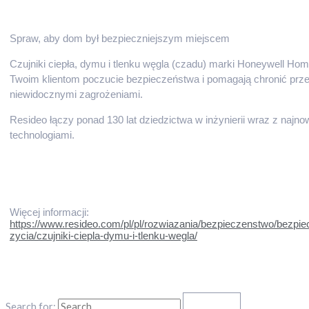
Spraw, aby dom był bezpieczniejszym miejscem
Czujniki ciepła, dymu i tlenku węgla (czadu) marki Honeywell Hom
Twoim klientom poczucie bezpieczeństwa i pomagają chronić prz
niewidocznymi zagrożeniami.
Resideo łączy ponad 130 lat dziedzictwa w inżynierii wraz z najn
technologiami.
Więcej informacji:
https://www.resideo.com/pl/pl/rozwiazania/bezpieczenstwo/bezpi
zycia/czujniki-ciepla-dymu-i-tlenku-wegla/
Search for: