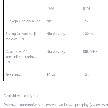
IP
IP44
IP44
Funkcja One-go-all-go
Nie
Tak
Zasięg komunikacji
Nie dotyczy
100 m
radiowej (RF)
Częstotliwość
Nie dotyczy
868 MHz
komunikacji radiowej
(RF)
Gwarancja
10 lat
10 lat
Czujniki ciepła i dymu
Poprawa standardów bezpieczeństwa i nowe przepisy (zwłaszcza