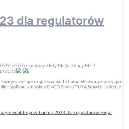
23 dla regulatorów
?, ??????, ???????? zdobyły Złoty Medal Grupy MTP
MA 2023
nia każdym rodzajem ogrzewania. To kompleksowa propozycja o
line (aplikacja mobilna ENGO Smart/TUYA Smart) – zależnie
/zloty-medal-targow-budma-2023-dla-regulatorow-engo-