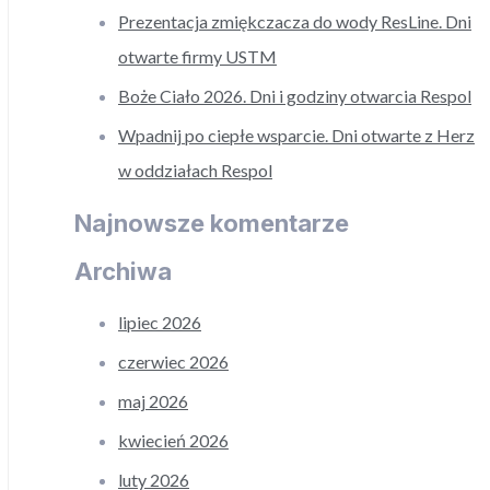
Prezentacja zmiękczacza do wody ResLine. Dni
otwarte firmy USTM
Boże Ciało 2026. Dni i godziny otwarcia Respol
Wpadnij po ciepłe wsparcie. Dni otwarte z Herz
w oddziałach Respol
Najnowsze komentarze
Archiwa
lipiec 2026
czerwiec 2026
maj 2026
kwiecień 2026
luty 2026