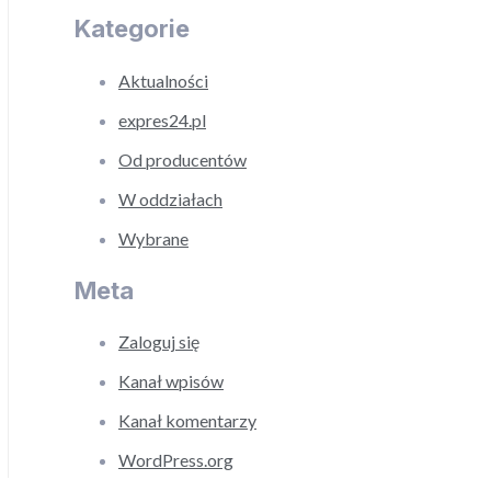
Kategorie
Aktualności
expres24.pl
Od producentów
W oddziałach
Wybrane
Meta
Zaloguj się
Kanał wpisów
Kanał komentarzy
WordPress.org