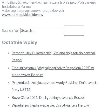
• możliwość rekomendacji na naszej stronie jako Polecanego
Instalatora Purmo
• dostęp do programów narzędziowych
www.purmo.pl/klubliderow
Search for:
Ostatnie wpisy
Remont ulicy Bukowieckiej. Zmiana dojazdu do centrali
Respol
Finał programu „Wygraj nagrody z Respolem 2025” w
słonecznym Bodrum
Prezentacja zmiękczacza do wody ResLine. Dni otwarte
firmy USTM
Boże Ciało 2026. Dni i godziny otwarcia Respol
Wpadnij po ciepłe wsparcie. Dni otwarte z Herz w