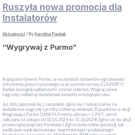
Ruszyła nowa promocja dla
Instalatorów
Aktualności
/ By
Karolina Pawlak
“Wygrywaj z Purmo”
Kupuj asortyment Purmo ze wszystkich systemów ogrzewania i
chłodzenia płaszczyznowego oraz system rurowy CLEVERFIT
Radial, doścignij najlepszych i zostań Liderem. Wygraj cenne
nagrody i odbieraj dodatkowe benefity w kolejnym roku.
Już dziś zapoznaj się z zasadami, zgłoś się i zyskaj szansę na
dodatkowe nagrody i profity. Uzbieraj minimum 20 punktów w akcji
Wygrywaj z Purmo (1000 PLN netto obrotu = 1 PKT, obrót
zaliczany za zakupy od 02.01.2024 do 31.10.2024) Zgłoś się do akcji
promocyjnej poprzez Formularz Zgłoszenia online (poniżej), lub
wyślij skan wydrukowanego, wypełnionego i podpisanego
Formularza w terminie do
22 listopada 2024 roku
na email: