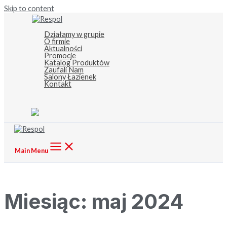
Skip to content
Działamy w grupie
O firmie
Aktualności
Promocje
Katalog Produktów
Zaufali Nam
Salony Łazienek
Kontakt
Main Menu
Miesiąc:
maj 2024