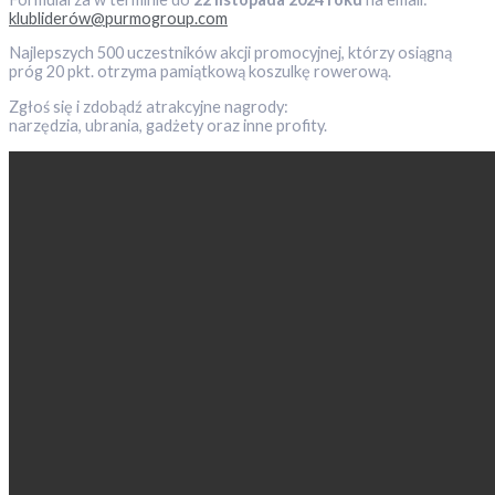
klubliderów@purmogroup.com
Najlepszych 500 uczestników akcji promocyjnej, którzy osiągną
próg 20 pkt. otrzyma pamiątkową koszulkę rowerową.
Zgłoś się i zdobądź atrakcyjne nagrody:
narzędzia, ubrania, gadżety oraz inne profity.