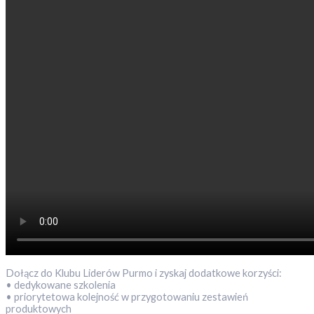
Dołącz do Klubu Liderów Purmo i zyskaj dodatkowe korzyści:
• dedykowane szkolenia
• priorytetowa kolejność w przygotowaniu zestawień
produktowych